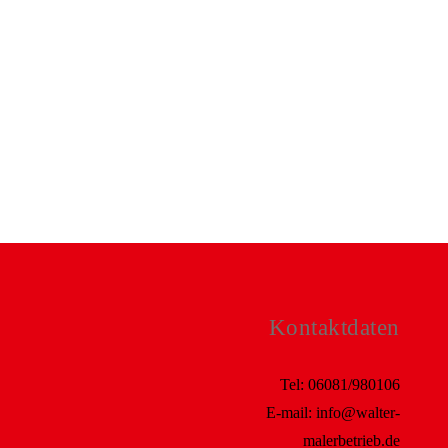
Kontaktdaten
Tel:
06081/980106
E-mail:
info@walter-
malerbetrieb.de