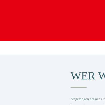
STARTSEITE
DER BETRIEB
Walter Malerfachbetrieb
IHR PARTNER IN RHEIN-MAIN
LEISTUNGEN
PRESSESPIEGEL
KONTAKT
WER W
Angefangen hat alles i