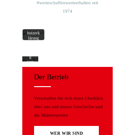
eos
Beitrag
#werteschaffenwerteerhalten seit
akze
s
ptie
1974
akzepti
ren
eren
Sie
Sie die
die
Datensc
Dat
hutzerk
ensc
lärung
hutz
von
erkl
Instagr
ärun
am.
g
Mehr
von
erfahre
Vim
n
eo.
Der Betrieb
Meh
Beitrag
r
laden
erfa
hren
Verschaffen Sie sich einen Überblick
Video
über uns und unsere Geschichte und
laden
die Malerexperten
Vime
o
imm
WER WIR SIND